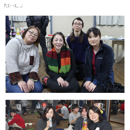
た(- -;(_ _;