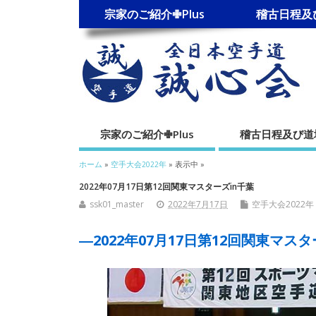
宗家のご紹介✙Plus
稽古日程及
宗家のご紹介✙Plus
稽古日程及び
ホーム
»
空手大会2022年
» 表示中 »
2022年07月17日第12回関東マスターズin千葉
ssk01_master
2022年7月17日
空手大会2022年
―2022年07月17日第12回関東マス