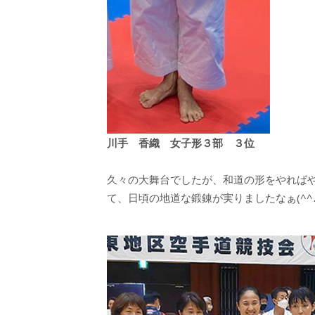
川手 香織 女子形３部 ３位
久々の大舞台でしたが、和道の形をやれば
て、日頃の地道な鍛錬が実りましたなぁ(^^