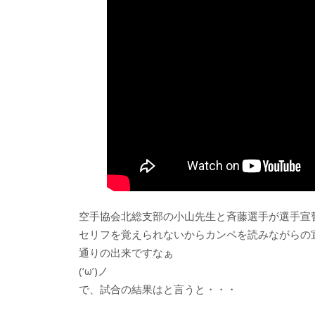
空手協会北総支部の小山先生と斉藤選手が選手宣
セリフを覚えられないからカンペを読みながらの
通りの出来ですなぁ
(‘ω’)ノ
で、試合の結果はと言うと・・・