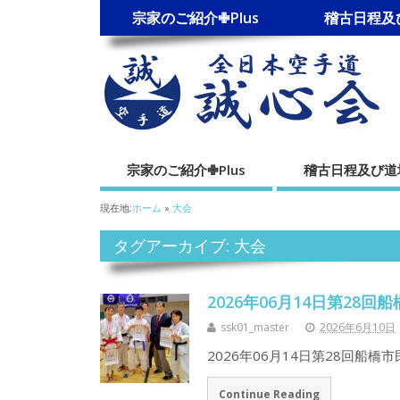
宗家のご紹介✙Plus
稽古日程及
宗家のご紹介✙Plus
稽古日程及び
現在地:
ホーム
»
大会
タグアーカイブ: 大会
2026年06月14日第28
ssk01_master
2026年6月10日
2026年06月14日第28回船橋
Continue Reading