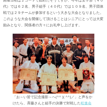
代）では６２名、男子組手（４０代）では１０９名、男子団体
戦では２９チームが参加するという大きな大会となりました。
このような大会を開催して頂けることはシニアにとっては大変
励みとなり、関係者の方々にお礼申し上げます。
「お～い皆で記念撮影～へ(^^ )( ^^)／」と声をか
けたら、斉藤さんと組手の決勝で対戦した
松進会