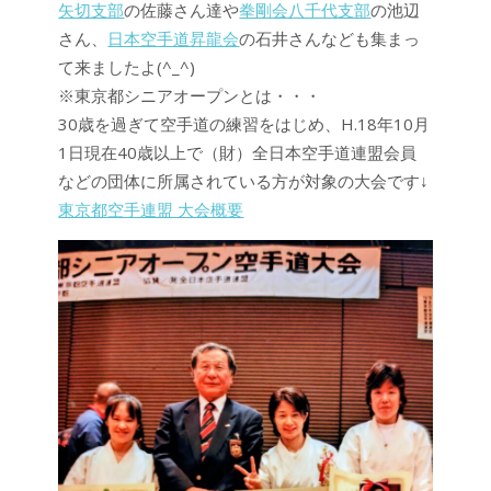
矢切支部
の佐藤さん達や
拳剛会八千代支部
の池辺
さん、
日本空手道昇龍会
の石井さんなども集まっ
て来ましたよ(^_^)
※東京都シニアオープンとは・・・
30歳を過ぎて空手道の練習をはじめ、H.18年10月
1日現在40歳以上で（財）全日本空手道連盟会員
などの団体に所属されている方が対象の大会です↓
東京都空手連盟 大会概要