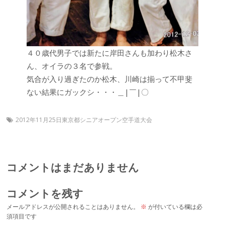
４０歳代男子では新たに岸田さんも加わり松木さ
ん、オイラの３名で参戦。
気合が入り過ぎたのか松木、川崎は揃って不甲斐
ない結果にガックシ・・・＿|￣|〇
2012年11月25日東京都シニアオープン空手道大会
コメントはまだありません
コメントを残す
メールアドレスが公開されることはありません。
※
が付いている欄は必
須項目です