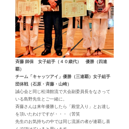
斉藤 師保 女子組手（４０歳代） 優勝（四連
覇）
チーム「キャッツアイ」優勝（三連覇）女子組手
団体戦（石原・斉藤・山崎）
誠心会と同じ松濤館流で大会副委員長をなさって
いる島野先生とご一緒に。
斉藤さんは来年優勝したら「殿堂入り」とお達し
を頂いたわけですが・・・（苦笑
先生のお気持ちの中では同じ流派の者が連覇し喜
んで頂けていると思います。