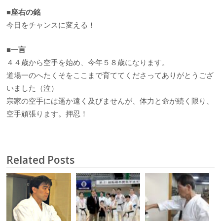
■
座右の銘
今日をチャンスに変える！
■
一言
４４歳から空手を始め、今年５８歳になります。
道場一のへたくそをここまで育ててくださってありがとうござ
いました（泣）
宗家の空手には遥か遠く及びませんが、体力と命が続く限り、
空手頑張ります。押忍！
Related Posts